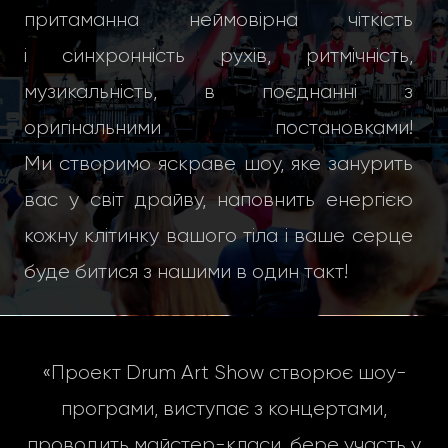
притаманна неймовірна чіткість
і синхронність рухів, ритмічність,
музикальність, в поєднанні з
оригінальними постановками!
Ми створимо яскраве шоу, яке занурить
вас у світ драйву, наповнить енергією
кожну клітинку вашого тіла і ваше серце
буде битися з нашими в один такт!
«Проект Drum Art Show створює шоу-
програми, виступає з концертами,
проводить майстер-класи, бере участь у