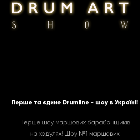
Перше та єдине Drumline - шоу в Україні!
Перше шоу маршових барабанщиків
на ходулях! Шоу №1 маршових