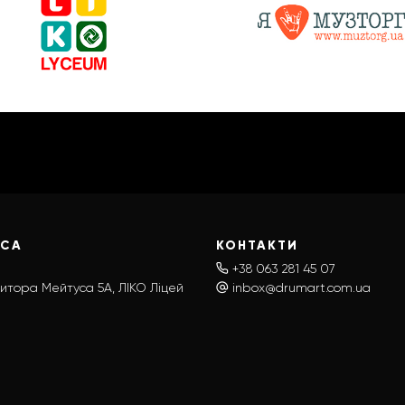
ЕСА
КОНТАКТИ
+38 063 281 45 07
итора Мейтуса 5А, ЛІКО Ліцей
inbox@drumart.com.ua