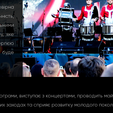
вірна
ність,
ьними
, яке
ергією
е буде
грами, виступає з концертами, проводить майс
их заходах та сприяє розвитку молодого поколі