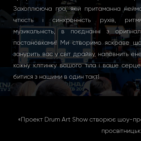
Захоплююча гра, якій притаманна неймо
чіткість і синхронність рухів, ритміч
музикальність, в поєднанні з оригінал
постановками! Ми створимо яскраве шоу
занурить вас у світ драйву, наповнить ен
кожну клітинку вашого тіла і ваше серц
битися з нашими в один такт!
«Проект Drum Art Show створює шоу-про
просвітницьк