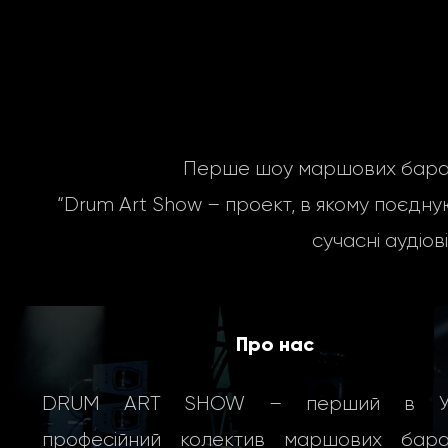
Перше шоу маршових бараба
“Drum Art Show – проект, в якому поєдную
сучасні
аудіов
Про нас
DRUM ART SHOW – перший в Укр
професійний колектив маршових бараб