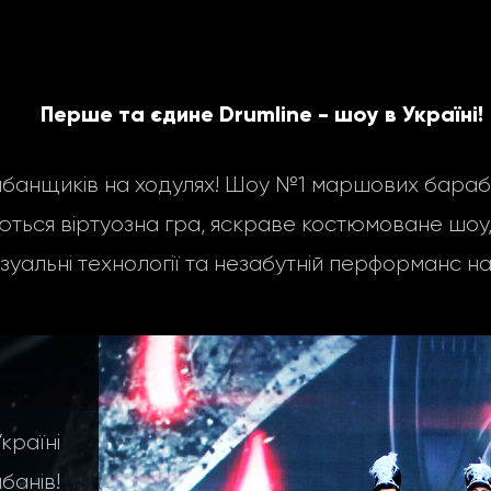
Перше та єдине Drumline - шоу в Україні!
нщиків на ходулях! Шоу №1 маршових барабан
ться віртуозна гра, яскраве костюмоване шоу, 
ізуальні технології та незабутній перформанс на
аїні
анів!