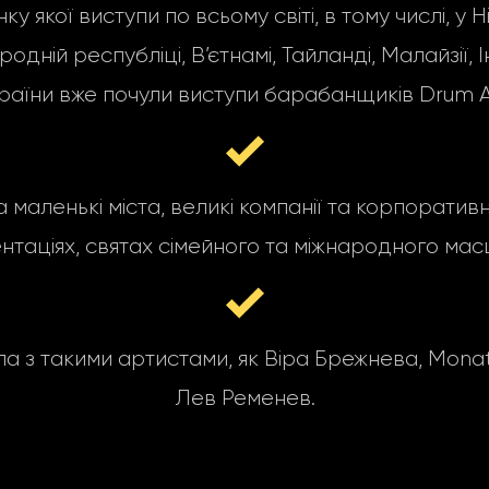
якої виступи по всьому світі, в тому числі, у Н
ній республіці, В’єтнамі, Тайланді, Малайзії, Інд
раїни вже почули виступи барабанщиків Drum A
а маленькі міста, великі компанії та корпоратив
нтаціях, святах сімейного та міжнародного мас
з такими артистами, як Віра Брежнева, MonatiK,
Лев Ременев.