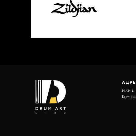
АДР
м.Київ,
Композ