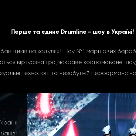
Перше та єдине Drumline - шоу в Україні!
нщиків на ходулях! Шоу №1 маршових барабан
ться віртуозна гра, яскраве костюмоване шоу, 
ізуальні технології та незабутній перформанс на
аїні
анів!