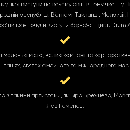
якої виступи по всьому світі, в тому числі, у Н
ній республіці, В’єтнамі, Тайланді, Малайзії, Інд
раїни вже почули виступи барабанщиків Drum A
а маленькі міста, великі компанії та корпоратив
нтаціях, святах сімейного та міжнародного мас
з такими артистами, як Віра Брежнева, MonatiK,
Лев Ременев.