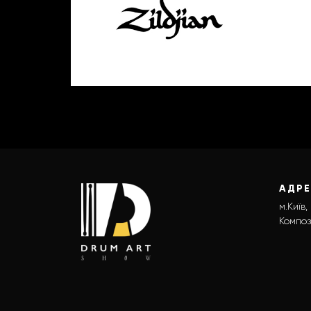
АДР
м.Київ,
Композ