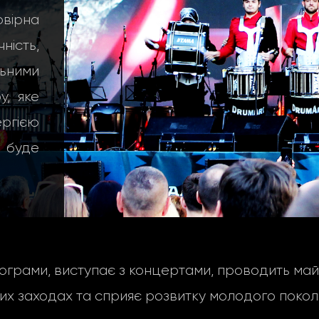
вірна
ність,
ьними
, яке
ергією
е буде
грами, виступає з концертами, проводить майс
их заходах та сприяє розвитку молодого поколі