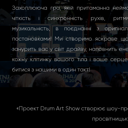
Захоплююча гра, якій притаманна неймо
чіткість і синхронність рухів, ритміч
музикальність, в поєднанні з оригінал
постановками! Ми створимо яскраве шоу
занурить вас у світ драйву, наповнить ен
кожну клітинку вашого тіла і ваше серц
битися з нашими в один такт!
«Проект Drum Art Show створює шоу-про
просвітницьк