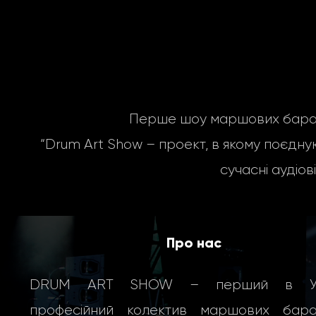
Перше шоу маршових бараба
“Drum Art Show – проект, в якому поєдную
сучасні
аудіов
Про нас
DRUM ART SHOW – перший в Укр
професійний колектив маршових бараб