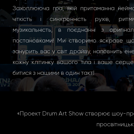
Захоплююча гра, якій притаманна неймо
чіткість і синхронність рухів, ритміч
музикальність, в поєднанні з оригінал
постановками! Ми створимо яскраве шоу
занурить вас у світ драйву, наповнить ен
кожну клітинку вашого тіла і ваше серц
битися з нашими в один такт!
«Проект Drum Art Show створює шоу-про
просвітницьк