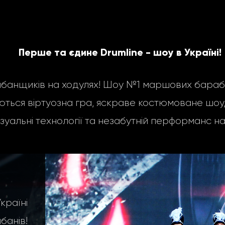
Перше та єдине Drumline - шоу в Україні!
нщиків на ходулях! Шоу №1 маршових барабан
ться віртуозна гра, яскраве костюмоване шоу, 
ізуальні технології та незабутній перформанс на
аїні
анів!