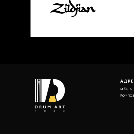
АДР
м.Київ,
Композ