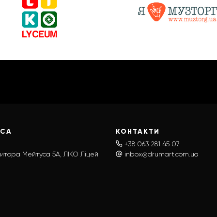
ЕСА
КОНТАКТИ
+38 063 281 45 07
итора Мейтуса 5А, ЛІКО Ліцей
inbox@drumart.com.ua