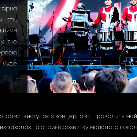
вірна
ність,
ьними
, яке
ергією
е буде
грами, виступає з концертами, проводить майс
их заходах та сприяє розвитку молодого поколі