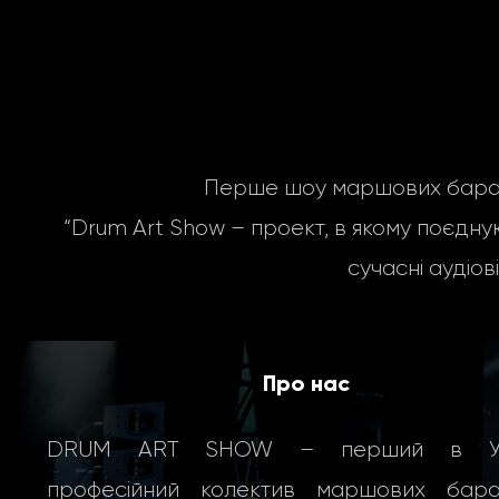
Перше шоу маршових бараба
“Drum Art Show – проект, в якому поєдную
сучасні
аудіов
Про нас
DRUM ART SHOW – перший в Укр
професійний колектив маршових бараб