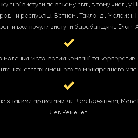
якої виступи по всьому світі, в тому числі, у Н
ній республіці, В’єтнамі, Тайланді, Малайзії, Інд
раїни вже почули виступи барабанщиків Drum A
а маленькі міста, великі компанії та корпоратив
нтаціях, святах сімейного та міжнародного мас
з такими артистами, як Віра Брежнева, MonatiK,
Лев Ременев.