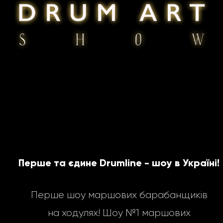
Перше та єдине Drumline - шоу в Україні!
Перше шоу маршових барабанщиків
на ходулях! Шоу №1 маршових