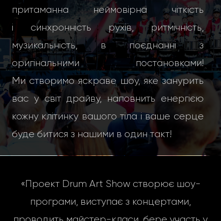
притаманна неймовірна чіткість
і синхронність рухів, ритмічність,
музикальність, в поєднанні з
оригінальними постановками!
Ми створимо яскраве шоу, яке занурить
вас у світ драйву, наповнить енергією
кожну клітинку вашого тіла і ваше серце
буде битися з нашими в один такт!
«Проект Drum Art Show створює шоу-
програми, виступає з концертами,
проводить майстер-класи, бере участь у