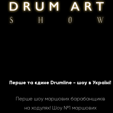
Перше та єдине Drumline - шоу в Україні!
Перше шоу маршових барабанщиків
на ходулях! Шоу №1 маршових