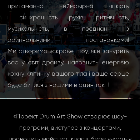
притаманна неймовірна чіткість
і синхронність рухів, ритмічність,
музикальність, в поєднанні з
оригінальними постановками!
Ми створимо яскраве шоу, яке занурить
вас у світ драйву, наповнить енергією
кожну клітинку вашого тіла і ваше серце
буде битися з нашими в один такт!
«Проект Drum Art Show створює шоу-
програми, виступає з концертами,
проводить майстер-класи, бере участь у