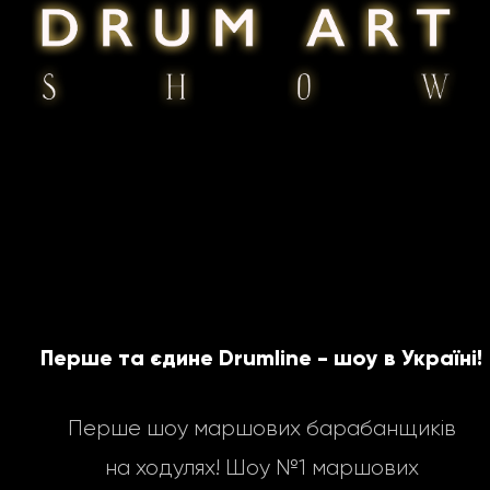
Перше та єдине Drumline - шоу в Україні!
Перше шоу маршових барабанщиків
на ходулях! Шоу №1 маршових