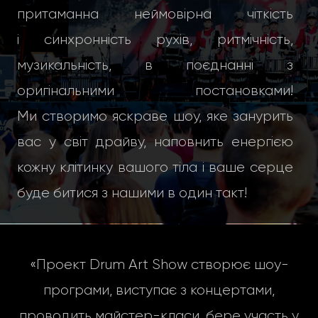
притаманна неймовірна чіткість
і синхронність рухів, ритмічність,
музикальність, в поєднанні з
оригінальними постановками!
Ми створимо яскраве шоу, яке занурить
вас у світ драйву, наповнить енергією
кожну клітинку вашого тіла і ваше серце
буде битися з нашими в один такт!
«Проект Drum Art Show створює шоу-
програми, виступає з концертами,
проводить майстер-класи, бере участь у