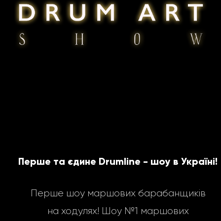
Перше та єдине Drumline - шоу в Україні!
Перше шоу маршових барабанщиків
на ходулях! Шоу №1 маршових