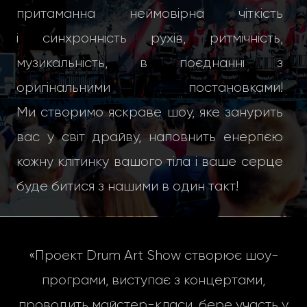
притаманна неймовірна чіткість
і синхронність рухів, ритмічність,
музикальність, в поєднанні з
оригінальними постановками!
Ми створимо яскраве шоу, яке занурить
вас у світ драйву, наповнить енергією
кожну клітинку вашого тіла і ваше серце
буде битися з нашими в один такт!
«Проект Drum Art Show створює шоу-
програми, виступає з концертами,
проводить майстер-класи, бере участь у