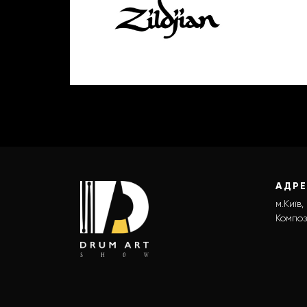
АДР
м.Київ,
Композ