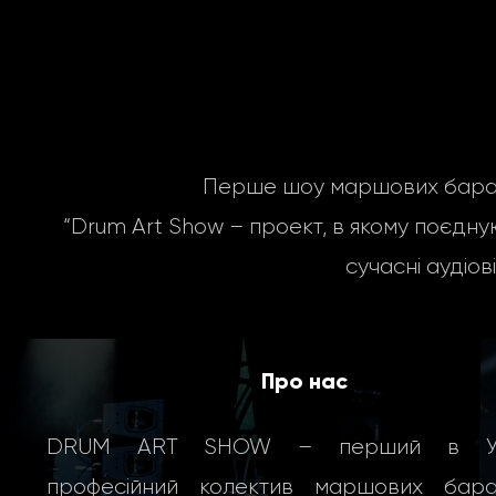
Перше шоу маршових бараба
“Drum Art Show – проект, в якому поєдную
сучасні
аудіов
Про нас
DRUM ART SHOW – перший в Укр
професійний колектив маршових бараб