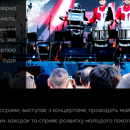
вірна
ність,
ьними
, яке
ергією
е буде
грами, виступає з концертами, проводить майс
их заходах та сприяє розвитку молодого поколі