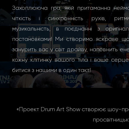
Захоплююча гра, якій притаманна неймо
чіткість і синхронність рухів, ритміч
музикальність, в поєднанні з оригінал
постановками! Ми створимо яскраве шоу
занурить вас у світ драйву, наповнить ен
кожну клітинку вашого тіла і ваше серц
битися з нашими в один такт!
«Проект Drum Art Show створює шоу-про
просвітницьк