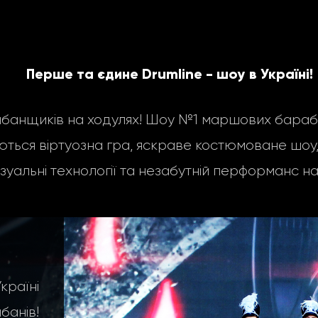
Перше та єдине Drumline - шоу в Україні!
нщиків на ходулях! Шоу №1 маршових барабан
ться віртуозна гра, яскраве костюмоване шоу, 
ізуальні технології та незабутній перформанс на
аїні
анів!