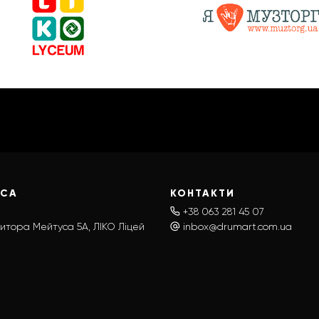
ЕСА
КОНТАКТИ
+38 063 281 45 07
итора Мейтуса 5А, ЛІКО Ліцей
inbox@drumart.com.ua