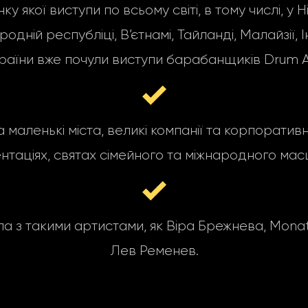
якої виступи по всьому світі, в тому числі, у Н
ній республіці, В’єтнамі, Тайланді, Малайзії, Інд
раїни вже почули виступи барабанщиків Drum A
а маленькі міста, великі компанії та корпоратив
нтаціях, святах сімейного та міжнародного мас
з такими артистами, як Віра Брежнева, MonatiK,
Лев Ременев.