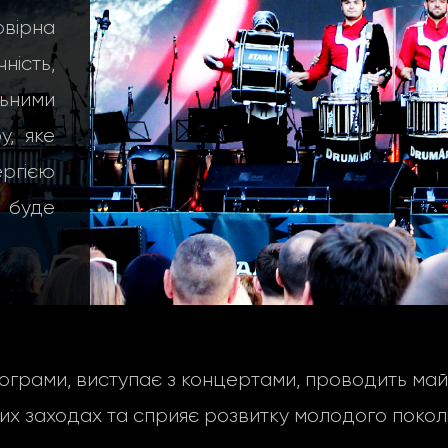
вірна
ність,
ьними
, яке
ергією
е буде
грами, виступає з концертами, проводить майс
их заходах та сприяє розвитку молодого поколі