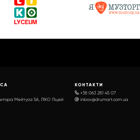
ЕСА
КОНТАКТИ
+38 063 281 45 07
итора Мейтуса 5А, ЛІКО Ліцей
inbox@drumart.com.ua