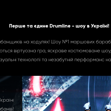
Перше та єдине Drumline - шоу в Україні!
нщиків на ходулях! Шоу №1 маршових барабан
ться віртуозна гра, яскраве костюмоване шоу, 
ізуальні технології та незабутній перформанс на
аїні
анів!