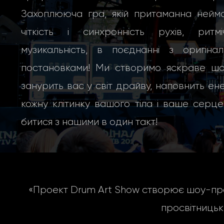
Захоплююча гра, якій притаманна неймо
чіткість і синхронність рухів, ритміч
музикальність, в поєднанні з оригінал
постановками! Ми створимо яскраве шоу
занурить вас у світ драйву, наповнить ен
кожну клітинку вашого тіла і ваше серц
битися з нашими в один такт!
«Проект Drum Art Show створює шоу-про
просвітницьк