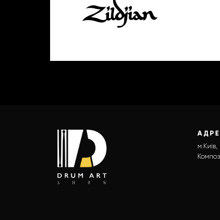
АДР
м.Київ,
Композ