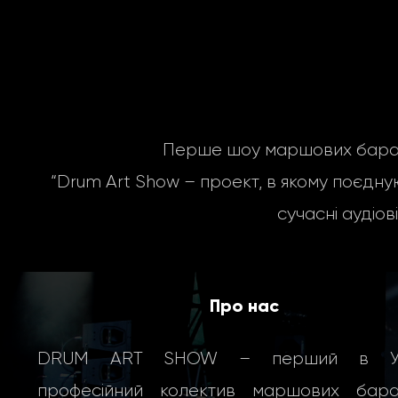
Перше шоу маршових бараба
“Drum Art Show – проект, в якому поєдную
сучасні
аудіов
Про нас
DRUM ART SHOW – перший в Укр
професійний колектив маршових бараб