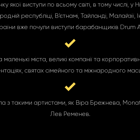
якої виступи по всьому світі, в тому числі, у Н
ній республіці, В’єтнамі, Тайланді, Малайзії, Інд
раїни вже почули виступи барабанщиків Drum A
а маленькі міста, великі компанії та корпоратив
нтаціях, святах сімейного та міжнародного мас
з такими артистами, як Віра Брежнева, MonatiK,
Лев Ременев.