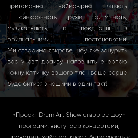
притаманна неймовірна чіткість
і синхронність рухів, ритмічність,
музикальність, в поєднанні з
оригінальними постановками!
Ми створимо яскраве шоу, яке занурить
вас у світ драйву, наповнить енергією
кожну клітинку вашого тіла і ваше серце
буде битися з нашими в один такт!
«Проект Drum Art Show створює шоу-
програми, виступає з концертами,
проводить майстер-класи, бере участь у