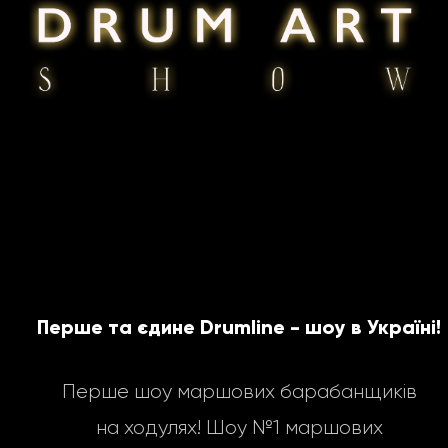
Перше та єдине Drumline - шоу в Україні!
Перше шоу маршових барабанщиків
на ходулях! Шоу №1 маршових