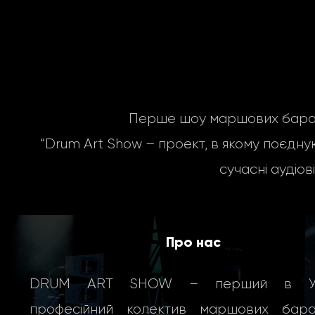
Перше шоу маршових бараба
“Drum Art Show – проект, в якому поєдную
сучасні
аудіов
Про нас
DRUM ART SHOW – перший в Укр
професійний колектив маршових бараб