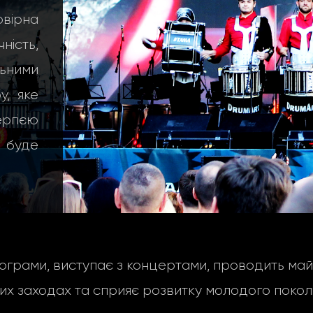
вірна
ність,
ьними
, яке
ергією
е буде
грами, виступає з концертами, проводить майс
их заходах та сприяє розвитку молодого поколі