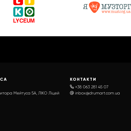
ЕСА
КОНТАКТИ
+38 063 281 45 07
итора Мейтуса 5А, ЛІКО Ліцей
inbox@drumart.com.ua