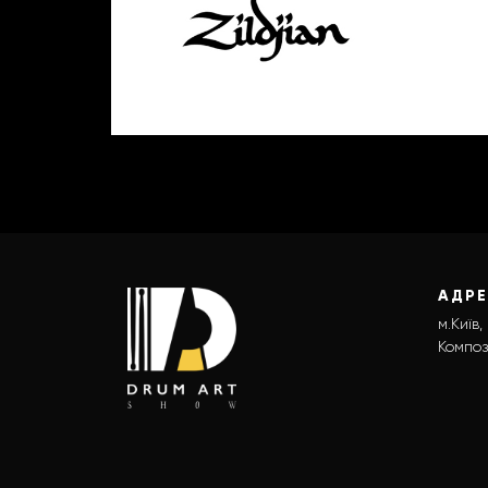
АДР
м.Київ,
Композ