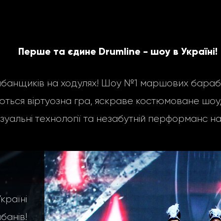
Перше та єдине Drumline - шоу в Україні!
нщиків на ходулях! Шоу №1 маршових барабан
ться віртуозна гра, яскраве костюмоване шоу, 
ізуальні технології та незабутній перформанс на
аїні
анів!