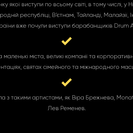
якої виступи по всьому світі, в тому числі, у Н
ній республіці, В’єтнамі, Тайланді, Малайзії, Інд
раїни вже почули виступи барабанщиків Drum A
а маленькі міста, великі компанії та корпоратив
нтаціях, святах сімейного та міжнародного мас
з такими артистами, як Віра Брежнева, MonatiK,
Лев Ременев.