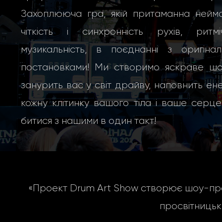
Захоплююча гра, якій притаманна неймо
чіткість і синхронність рухів, ритміч
музикальність, в поєднанні з оригінал
постановками! Ми створимо яскраве шоу
занурить вас у світ драйву, наповнить ен
кожну клітинку вашого тіла і ваше серц
битися з нашими в один такт!
«Проект Drum Art Show створює шоу-про
просвітницьк