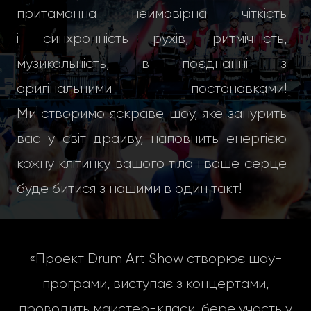
притаманна неймовірна чіткість
і синхронність рухів, ритмічність,
музикальність, в поєднанні з
оригінальними постановками!
Ми створимо яскраве шоу, яке занурить
вас у світ драйву, наповнить енергією
кожну клітинку вашого тіла і ваше серце
буде битися з нашими в один такт!
«Проект Drum Art Show створює шоу-
програми, виступає з концертами,
проводить майстер-класи, бере участь у