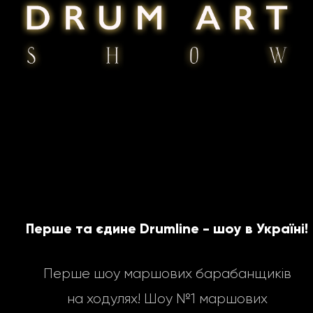
Перше та єдине Drumline - шоу в Україні!
Перше шоу маршових барабанщиків
на ходулях! Шоу №1 маршових