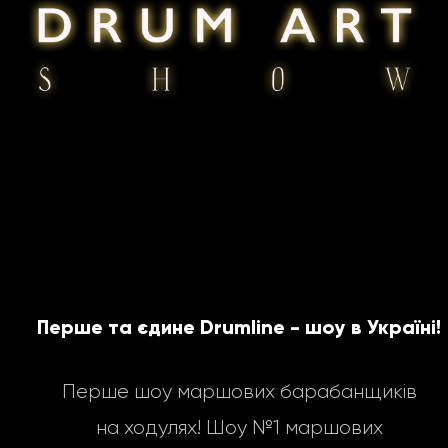
Перше та єдине Drumline - шоу в Україні!
Перше шоу маршових барабанщиків
на ходулях! Шоу №1 маршових