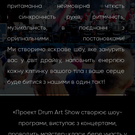
притаманна неймовірна чіткість
і синхронність рухів, ритмічність,
музикальність, в поєднанні з
оригінальними постановками!
Ми створимо яскраве шоу, яке занурить
вас у світ драйву, наповнить енергією
кожну клітинку вашого тіла і ваше серце
буде битися з нашими в один такт!
«Проект Drum Art Show створює шоу-
програми, виступає з концертами,
проводить майстер-класи, бере участь у