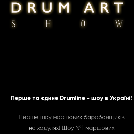
Перше та єдине Drumline - шоу в Україні!
Перше шоу маршових барабанщиків
на ходулях! Шоу №1 маршових