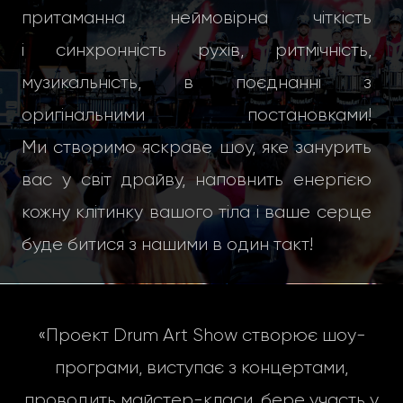
притаманна неймовірна чіткість
і синхронність рухів, ритмічність,
музикальність, в поєднанні з
оригінальними постановками!
Ми створимо яскраве шоу, яке занурить
вас у світ драйву, наповнить енергією
кожну клітинку вашого тіла і ваше серце
буде битися з нашими в один такт!
«Проект Drum Art Show створює шоу-
програми, виступає з концертами,
проводить майстер-класи, бере участь у